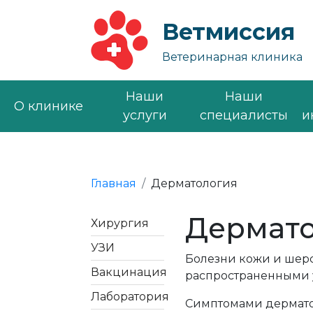
Ветмиссия
Ветеринарная клиника
Наши
Наши
О клинике
услуги
специалисты
и
Главная
Дерматология
Дермат
Хирургия
УЗИ
Болезни кожи и шерс
Вакцинация
распространенными у
Лаборатория
Симптомами дермато