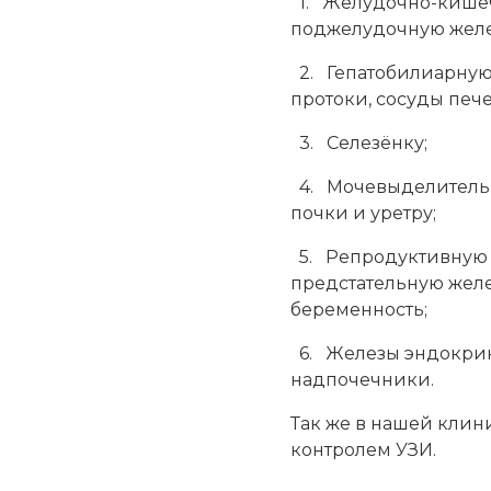
1. Желудочно-кишеч
поджелудочную желе
2. Гепатобилиарную 
протоки, сосуды печ
3. Селезёнку;
4. Мочевыделительн
почки и уретру;
5. Репродуктивную с
предстательную желез
беременность;
6. Железы эндокрин
надпочечники.
Так же в нашей клин
контролем УЗИ.